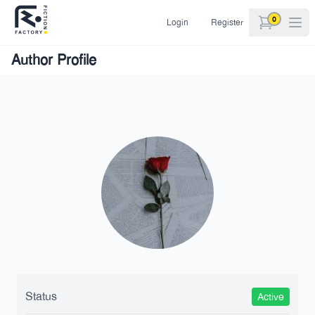
0
Login
Register
items in car
Author Profile
Status
Active