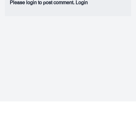
Please login to post comment.
Login
Facebook
Instagram
© ফিকশন ফ্যাক্টরি একটি অনলাইন মার্কেটপ্লেস বা বিপননকেন্দ্র। এই মার্কেটপ্লেসটির সৃজনস্বত্ব