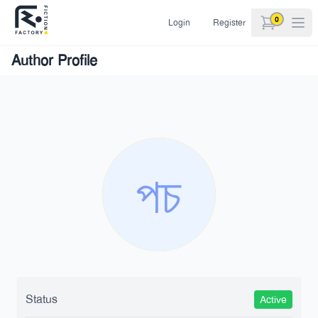
0
Login
Register
items in car
Author Profile
Status
Active