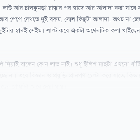
াউ আর চালকুমড়া রান্ধার পর স্বাদে আর আলাদা করা যাবে 
 আর পেপে দেখতে দুই রকম, স্মেল কিছুটা আলাদা, অথচ না জে
দুইটার স্বাদই সেইম। লাস্ট কবে একটা অথেনটিক কলা খাইছে
দিয়াই রান্ধেন কোন লাভ নাই। শুধু ইলিশ মাছটা এখনো খাঁট
ে না। তবে বিজ্ঞান ও প্রযুক্তি প্রানপণ চেস্টা করে যাচ্ছে কিভা
ের গোয়াটা মেরে দেয়া যায়।