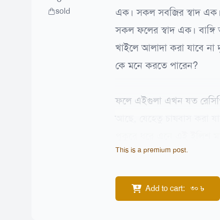
sold
এক। সকল সবজির স্বাদ এক। ল
সকল ফলের স্বাদ এক। বাঙ্গি
খাইলে আলাদা করা যাবে না 
কে মনে করতে পারেন?
ফলে এইগুলা এখন যত রেসিপি 
আছে, যেহেতু চাষবাস করা যাচ্ছ
পুকুরে ধরে এনে এই ইলিশ মাছ
This is a premium post.
Add to cart
:
৳
30