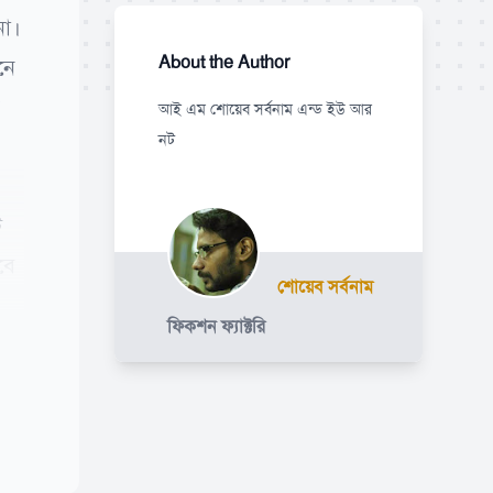
না।
About the Author
নে
ন
আই এম শোয়েব সর্বনাম এন্ড ইউ আর
নট
ি
বে
শোয়েব সর্বনাম
ফিকশন ফ্যাক্টরি