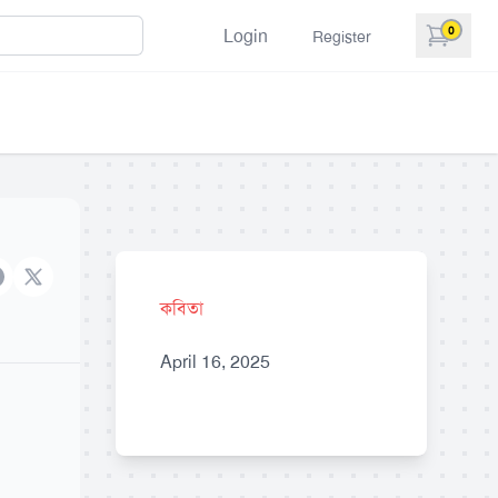
0
Login
Register
items in 
acebook
X brand
কবিতা
April 16, 2025