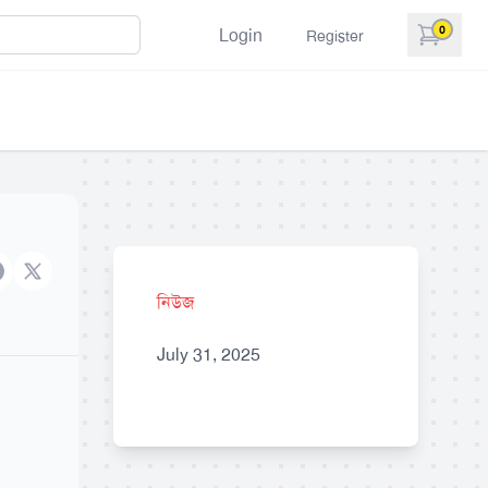
0
Login
Register
items in 
acebook
X brand
নিউজ
July 31, 2025