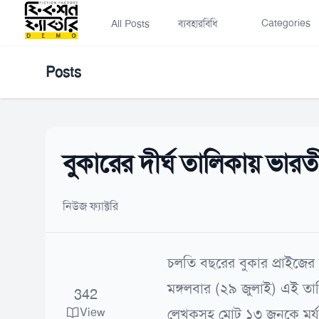
Categories
All Posts
ব্যবহারবিধি
Posts
বুকারের দীর্ঘ তালিকায় ভা
নিউজ ফ্যাক্টরি
চলতি বছরের বুকার প্রাইজে
মঙ্গলবার (২৯ জুলাই) এই ত
342
View
লেখকসহ মোট ১৩ জনকে মর্য