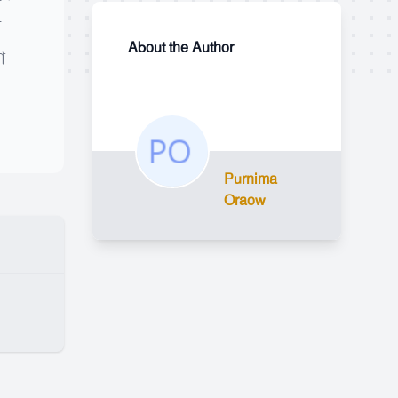
ট
About the Author
া
Purnima
Oraow