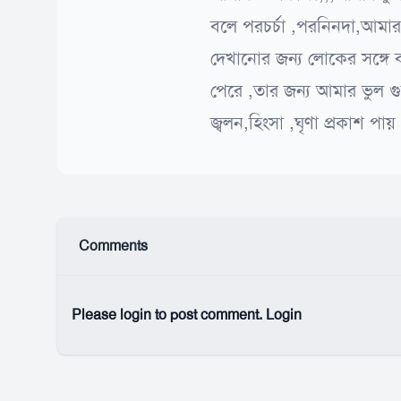
বলে পরচর্চা ,পরনিনদা,আমা
দেখানোর জন্য লোকের সঙ্গে 
পেরে ,তার জন্য আমার ভুল
জ্বলন,হিংসা ,ঘৃণা প্রকাশ পায
Comments
Please login to post comment.
Login