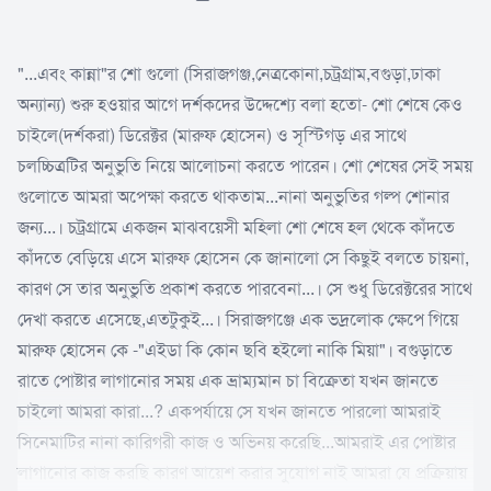
"...এবং কান্না"র শো গুলো (সিরাজগঞ্জ,নেত্রকোনা,চট্রগ্রাম,বগুড়া,ঢাকা
অন্যান্য) শুরু হওয়ার আগে দর্শকদের উদ্দেশ্যে বলা হতো- শো শেষে কেও
চাইলে(দর্শকরা) ডিরেক্টর (মারুফ হোসেন) ও সৃস্টিগড় এর সাথে
চলচ্চিত্রটির অনুভুতি নিয়ে আলোচনা করতে পারেন। শো শেষের সেই সময়
গুলোতে আমরা অপেক্ষা করতে থাকতাম...নানা অনুভুতির গল্প শোনার
জন্য...। চট্রগ্রামে একজন মাঝবয়েসী মহিলা শো শেষে হল থেকে কাঁদতে
কাঁদতে বেড়িয়ে এসে মারুফ হোসেন কে জানালো সে কিছুই বলতে চায়না,
কারণ সে তার অনুভুতি প্রকাশ করতে পারবেনা...। সে শুধু ডিরেক্টরের সাথে
দেখা করতে এসেছে,এতটুকুই...। সিরাজগঞ্জে এক ভদ্রলোক ক্ষেপে গিয়ে
মারুফ হোসেন কে -"এইডা কি কোন ছবি হইলো নাকি মিয়া"। বগুড়াতে
রাতে পোষ্টার লাগানোর সময় এক ভ্রাম্যমান চা বিক্রেতা যখন জানতে
চাইলো আমরা কারা...? একপর্যায়ে সে যখন জানতে পারলো আমরাই
সিনেমাটির নানা কারিগরী কাজ ও অভিনয় করেছি...আমরাই এর পোষ্টার
লাগানোর কাজ করছি কারণ আয়েশ করার সুযোগ নাই আমরা যে প্রক্রিয়ায়