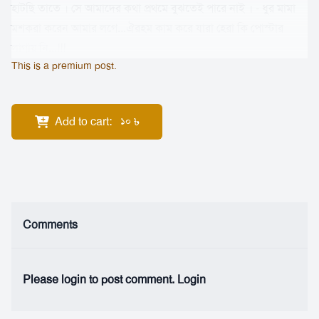
হাটছি তাতে । সে আমাদের কথা প্রথমে বুঝতেই পারে নাই । - ধুর মামা
মশকরা করেন আমার লগে...ঐরহম কাম করে যারা হেরা কি পোস্টার
লাগায় নি...!!!
This is a premium post.
Add to cart
:
৳
10
Comments
Please login to post comment.
Login