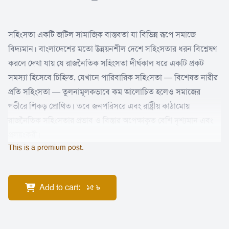
সহিংসতা একটি জটিল সামাজিক বাস্তবতা যা বিভিন্ন রূপে সমাজে
বিদ্যমান। বাংলাদেশের মতো উন্নয়নশীল দেশে সহিংসতার ধরন বিশ্লেষণ
করলে দেখা যায় যে রাজনৈতিক সহিংসতা দীর্ঘকাল ধরে একটি প্রকট
সমস্যা হিসেবে চিহ্নিত, যেখানে পারিবারিক সহিংসতা — বিশেষত নারীর
প্রতি সহিংসতা — তুলনামূলকভাবে কম আলোচিত হলেও সমাজের
গভীরে শিকড় প্রোথিত। তবে জনপরিসরে এবং রাষ্ট্রীয় কাঠামোয়
রাজনৈতিক সহিংসতার প্রভাব ও বিস্তার অপেক্ষাকৃত বেশি দৃশ্যমান এবং
প্রলয়ংকরী।
This is a premium post.
Add to cart
:
৳
15