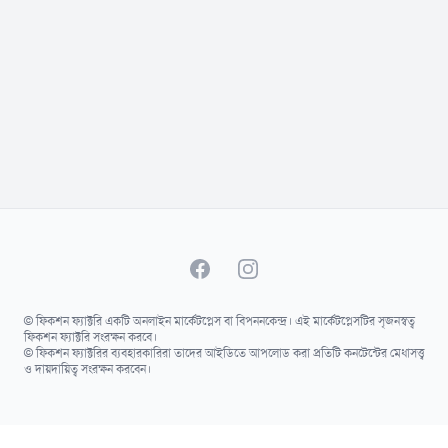
Facebook
Instagram
© ফিকশন ফ্যাক্টরি একটি অনলাইন মার্কেটপ্লেস বা বিপননকেন্দ্র। এই মার্কেটপ্লেসটির সৃজনস্বত্ব
ফিকশন ফ্যাক্টরি সংরক্ষন করবে।
© ফিকশন ফ্যাক্টরির ব্যবহারকারিরা তাদের আইডিতে আপলোড করা প্রতিটি কনটেন্টের মেধাসত্ত্ব
ও দায়দায়িত্ব সংরক্ষন করবেন।