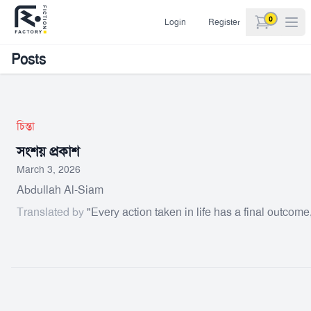
0
Login
Register
items in car
Posts
চিন্তা
সংশয় প্রকাশ
March 3, 2026
Abdullah Al-Siam
Translated by
"Every action taken in life has a final outco