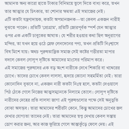
আমানত অন্য কারো হাতে টাকার বিনিময়ে তুলে দিতে বাধ্য করে, তখন
তার আত্মার যে চিৎকার, তা শোনার ক্ষমতা এই সমাজের নেই।
এটি কতটা যন্ত্রণাদায়ক, কতটা অপমানজনক—তা কেবল একজন নারীই
বুঝতে পারেন। প্রতিটি 'প্রোগ্রাম', প্রতিটি জোরপূর্বক স্পর্শ যেন আত্মার
ওপর এক একটি চাবুকের আঘাত। যে শরীর হওয়ার কথা ছিল অনুরাগের
মন্দির, তা যখন হয়ে ওঠে স্রেফ লেনদেনের পণ্য, তখন প্রতিটি নিঃশ্বাসে
বিষ মিশে যায়। অথচ পুরুষতান্ত্রিক সমাজ সেই কষ্টের গভীরতা মাপার
বদলে কেবল লোলুপ দৃষ্টিতে আমাদের মাংসের পরিমাপ করে।
এই সমাজের পুরুষদের এক বড় অংশ নারীকে দেখে শিকারি বা খদ্দেরের
চোখে। তাদের চোখে কেবল লালসা, হৃদয়ে কোনো সহমর্মিতা নেই। তারা
কোনোদিন বুঝবে না, একজন নারী কতটা নিঃস্ব হলে, কতটা দেওয়ালে
পিঠ ঠেকে গেলে নিজের আত্মসম্মানকে নিলামে তোলে। লোলুপ দৃষ্টিতে
নারীদের দেহের প্রতি লালসা জাগা এই পুরুষগুলোর পক্ষে সেই অনুভূতি
বোঝা অসম্ভব। তারা আমাদের শরীরটা কেনে, কিন্তু আমাদের চোখের জল
দেখার যোগ্যতা তাদের নেই। তারা আমাদের স্বপ্ন দেখায় কেবল সস্তায়
ভোগ করার জন্য, আর কাজ ফুরিয়ে গেলে আস্তাকুঁড়ে ফেলে দেয়। এই