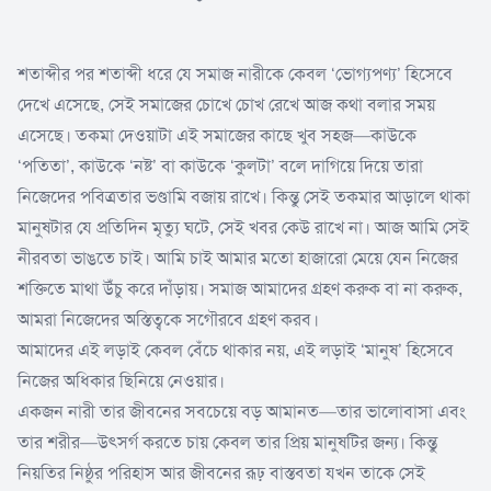
শতাব্দীর পর শতাব্দী ধরে যে সমাজ নারীকে কেবল ‘ভোগ্যপণ্য’ হিসেবে
দেখে এসেছে, সেই সমাজের চোখে চোখ রেখে আজ কথা বলার সময়
এসেছে। তকমা দেওয়াটা এই সমাজের কাছে খুব সহজ—কাউকে
‘পতিতা’, কাউকে ‘নষ্ট’ বা কাউকে ‘কুলটা’ বলে দাগিয়ে দিয়ে তারা
নিজেদের পবিত্রতার ভণ্ডামি বজায় রাখে। কিন্তু সেই তকমার আড়ালে থাকা
মানুষটার যে প্রতিদিন মৃত্যু ঘটে, সেই খবর কেউ রাখে না। আজ আমি সেই
নীরবতা ভাঙতে চাই। আমি চাই আমার মতো হাজারো মেয়ে যেন নিজের
শক্তিতে মাথা উঁচু করে দাঁড়ায়। সমাজ আমাদের গ্রহণ করুক বা না করুক,
আমরা নিজেদের অস্তিত্বকে সগৌরবে গ্রহণ করব।
আমাদের এই লড়াই কেবল বেঁচে থাকার নয়, এই লড়াই ‘মানুষ’ হিসেবে
নিজের অধিকার ছিনিয়ে নেওয়ার।
একজন নারী তার জীবনের সবচেয়ে বড় আমানত—তার ভালোবাসা এবং
তার শরীর—উৎসর্গ করতে চায় কেবল তার প্রিয় মানুষটির জন্য। কিন্তু
নিয়তির নিষ্ঠুর পরিহাস আর জীবনের রূঢ় বাস্তবতা যখন তাকে সেই