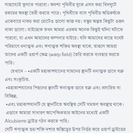
সাহায্যেই তুলতে পারবো। অবশ্য পৃথিবীর বুকে এসব করা বিদঘুটে
রকমের অবস্থা তৈরী করতে পারে। পৃথিবীতে বসে পৃথিবীর অভিকর্ষকে
একেবারে নাকচ করা মোটেও ভালো কাজ নয়। বস্তূর অন্তত কিছুটা ওজন
থাকা ভালো। যাইহোক তখন আমরা এরকম অনেক কিছুই ঘটনা ঘটাতে
পারবো, যা এখন আমাদের কল্পনার বাইরে। যদি আমাদের কাছে যথেষ্ট
পরিমাণে ধনাত্মক এবং ঋণাত্মক শক্তির অবস্থা থাকে, তাহলে আমরা
তাদের একটি ওয়ার্প ক্ষেত্র (warp field) তৈরি করতে ব্যবহার করতে
পারি।
যেখানে – ▪️একটি মহাকাশযানের সামনের স্থানটি ধনাত্মক ভাবে বক্র
এবং সংকুচিত,
▪️মহাকাশযানের পিছনের স্থানটি ঋনাত্মক ভাবে বক্র এবং প্রসারিত বা
বিচ্ছিন্ন,
▪️এবং মহাকাশযানটি যে স্থানটিতে অবস্থিত সেটি সমতল অবস্থায় থাকে।
এভাবে আমারা‌ সাধারণ আপেক্ষিকতার আইনের মধ্যেই একটি
Alcubierre ড্রাইভ গঠন করতে পারি।
সেটি ঋণাত্মক ভর/শক্তি দশার অস্তিত্বের উপর নির্ভর করে ওয়ার্প ড্রাইভের