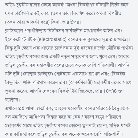
তড়িৎ চুম্বকীয় বলের ক্ষেত্রে আকর্ষণ অথবা বিকর্ষণের ঘটনাটি নির্ভর করে
যখন চার্জগুলি একই রকম (তখন তারা বিকর্ষণ করে) অথবা বিপরীত
(তখন তারা আকর্ষণ করে) কিনা, তার উপর।
ক্লাসিক্যাল পদার্থবিদ্যায় নিউটনের সার্বজনীন মাধ্যাকর্ষণ আইন এবং
ইলেকট্রোস্ট্যাটিক (electrostatic) বলের জন্য কুলম্বের সূত্র প্রায় অভিন্ন।
কিন্তু দুটি ক্ষেত্রে এক ধরনের চার্জ বনাম দুই ধরনের চার্জের মৌলিক পার্থক্য
তড়িৎ চুম্বকীয় বলের জন্য একটি নতুন সম্ভাবনার জগৎ খুলে দেয়। আবার
তড়িৎ চুম্বকীয় বল মহাকর্ষীয় বলের চেয়ে অনেক বেশি শক্তিশালী। আপনি
যদি দুটি (ধনাত্মক চার্জযুক্ত) প্রোটনকে একসাথে রাখেন এবং (বিকর্ষক)
বৈদ্যুতিক শক্তি পরিমাপ করেন এবং (আকর্ষণকারী) মহাকর্ষীয় বলের সাথে
তুলনা করেন, আপনি দেখবেন বিকর্ষণটাই জিতেছে, প্রায় 10^36 গুণ
ফ্যাক্টরে।
এখানে প্রশ্ন আসা স্বাভাবিক, তাহলে মহাকর্ষীয় বলের পরিবর্তে বৈদ্যুতিক
বল মহাবিশ্বে আধিপত্য বিস্তার করে না কেন? কারণ বড়ো পরিমাপে
মহাকর্ষের সাথে তড়িৎ চুম্বকীয় বলের কোনো তুলনাই হয় না, যদিও যথেষ্ট
কাছাকাছি থাকলে তড়িৎ চুম্বকীয় বল অনেক অনেক বেশি শক্তিশালী।