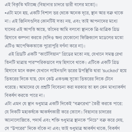
এই বিকৃতি ঘটাচ্ছে (বিছানার চাদরে ভারী বলের মতো)।
▪️এটা মনে হয়, একটি বিশাল ভর থেকে অনেক দূরে, স্থান আর বক্র থাকে
না। এই জিনিসগুলির কোনটিই সত্য নয়, এবং তাই আপনাদের মধ্যে
যাদের এই আপত্তি আছে, তাঁদের আমি বলবো স্থানকে ত্রি-মাত্রিক গ্রিড
হিসাবে কল্পনা করতে (যদিও অন্য যেকোনো ফিজিক্যাল মডেলের মতো
এটিও আপেক্ষিকতাকে পুরোপুরি বর্ণনা করে না)।
এই গ্ৰিডটি একটি "কার্টেসিয়ান" গ্রিডের মতো নয়, যেখানে সমস্ত রেখা
তিনটি মাত্রায় পারস্পরিকভাবে লম্ব হিসাবে থাকে। এটিকে একটি গ্রিড
হিসাবে মনে করুন যেখানে লাইনগুলি ভরের উপস্থিতি দ্বারা 'sucked' হয়ে
ভিতরের দিকে যায়, যেন কেউ একগুচ্ছ সুতো ভিতরের দিকে টেনে
ধরেছে। আমাদের যে প্রশ্নটি বিবেচনা করা দরকার তা হল কেন মাধ্যাকর্ষণ
বিকর্ষণ করতে পারে না।
এটা এমন যে স্থান শুধুমাত্র একটি দিকেই "বক্ররেখা" তৈরী করতে পারে:
যে দিকটি মহাকর্ষকে আকর্ষণকারী করে তোলে। বিছানার চাদরের
আ্যনালোজিতে, পদার্থ এবং শক্তি শুধুমাত্র স্থানকে "নিচে" বক্র করে দেয়,
সে "উপরের" দিকে বাঁকে না এবং তাই শুধুমাত্র আকর্ষণ থাকে, বিকর্ষণ