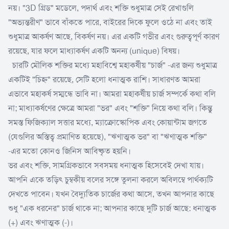
নয়। "3D গ্রিড" মডেলে, পদার্থ এবং শক্তি শুধুমাত্র সেই রেখাগুলি
"অভ্যন্তরীণ" ভাবে বাঁকতে পারে, বাইরের দিকে ফুলে ওঠে না এবং তাই
শুধুমাত্র আকর্ষণ আছে, বিকর্ষণ নয়। এর একটি গভীর এবং গুরুত্বপূর্ণ কারণ
রয়েছে, যার ফলে মাধ্যাকর্ষণ একটি অনন্য (unique) বিষয়।
চারটি মৌলিক শক্তির মধ্যে মহাবিশ্বে মহাকর্ষীয় "চার্জ" -এর জন্য শুধুমাত্র
একটিই "চিহ্ন" রয়েছে, সেটি হলো ধনাত্মক রাশি। সাধারণত আমরা
এভাবে মহাকর্ষ সম্মন্ধে ভাবি না। আমরা মহাকর্ষীয় চার্জ সম্পর্কে কথা বলি
না; মাধ্যাকর্ষণের ক্ষেত্রে আমরা "ভর" এবং "শক্তি" নিয়ে কথা বলি। কিন্তু
সমস্ত ফিজিক্যাল সত্তার মধ্যে, ম্যাক্রোস্কোপিক এবং কোয়ান্টাম জগতে
(যেগুলির অস্তিত্ব প্রমাণিত হয়েছে), "ঋণাত্মক ভর" বা "ঋণাত্মক শক্তি"
-এর মতো কোনও জিনিস আবিষ্কৃত হয়নি।
ভর এবং শক্তি, সামগ্রিকভাবে সবসময় ধনাত্মক হিসেবেই দেখা যায়।
আপনি একে তড়িৎ চুম্বকীয় বলের সঙ্গে তুলনা করলে অবিলম্বে পার্থক্যটি
দেখতে পাবেন। যখন বৈদ্যুতিক চার্জের কথা আসে, তখন আপনার কাছে
শুধু "এক ধরনের" চার্জ থাকে না; আপনার কাছে দুটি চার্জ আছে: ধনাত্মক
(+) এবং ঋণাত্মক (-)।