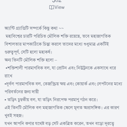
302
View
আ্যন্টি গ্ৰ্যাভিটি সম্পর্কে কিছু কথা ~~
মহাবিশ্বের চারটি পরিচিত মৌলিক শক্তি রয়েছে, তবে মহাজাগতিক
বিশালতার মাপকাঠিকে চিন্তা করলে তাদের মধ্যে শুধুমাত্র একটিই
গুরুত্বপূর্ণ, সেটি হলো মহাকর্ষ।
অন্য তিনটি মৌলিক শক্তি হলো –
▪️শক্তিশালী পারমাণবিক বল, যা প্রোটন এবং নিউট্রনকে একসাথে ধরে
রাখে
▪️দুর্বল পারমাণবিক বল, তেজস্ক্রিয় ক্ষয় এবং কোয়ার্ক এবং লেপটনের মধ্যে
পরিবর্তনের জন্য দায়ী
▪️ তড়িৎ চুম্বকীয় বল, যা তড়িৎ নিরপেক্ষ পরমাণু গঠন করে।
এই তিনটি মৌলিক বল মহাজাগতিক স্কেলে মূলত অপ্রাসঙ্গিক। এর কারণ
খুবই সহজ।
যখন আপনি কণার যথেষ্ট বড় সেট একত্রিত করেন, তখন বড়ো দূরত্বে