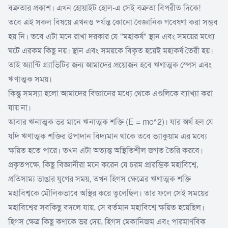
বক্রতার প্রকাশ। এখন হোয়াইট হোল-এ সেই বক্রতা বিপরীত দিকে!
তবে এই সকল বিষয়ে এখনও পর্যন্ত কোনো বৈজ্ঞানিক গবেষণা করা সম্ভব
হয় নি। তবে এটা মনে রাখা দরকার যে "মহাকর্ষ" স্থান এবং সময়ের মধ্যে
ঘটে এরকম কিছু নয়। স্থান এবং সময়কে বিকৃত হয়েই মহাকর্ষ তৈরী হয়।
তাই অ্যান্টি গ্র্যাভিটির জন্য আমাদের প্রয়োজন হবে ঋণাত্মক স্পেস এবং
ঋণাত্মক সময়।
কিন্তু সমস্যা হলো আমাদের বিজ্ঞানের মধ্যে থেকে এগুলিকে ব্যাখ্যা করা
যায় না।
আবার ঋনাত্মক ভর মানে ঋনাত্মক শক্তি (E = mc^2)। যার অর্থ হল যে
যদি ঋণাত্মক শক্তির উপাদান বিদ্যমান থাকে তবে ভ্যাকুয়াম এর মধ্যে
ক্ষয়িত হতে পারে। তখন এটা অত্যন্ত অস্থিতিশীল জগত তৈরি করবে।
প্রকৃতপক্ষে, কিছু বিজ্ঞানীরা মনে করেন যে চরম প্রারম্ভিক মহাবিশ্বে,
প্রতিসাম্য ভাঙার যুগের সময়, তখন হিগস ক্ষেত্রের ঋণাত্মক শক্তি
মহাবিশ্বকে মৌলিকভাবে অস্থির করে তুলেছিল। তার ফলে সেই সময়ের
মহাবিশ্বের সবকিছু বদলে যায়, সে বর্তমান মহাবিশ্বে ক্ষয়িত হয়েছিল।
হিগস ক্ষেত্র কিছু কণাকে ভর দেয়, হিগস মেকানিজম এবং পারমাণবিক