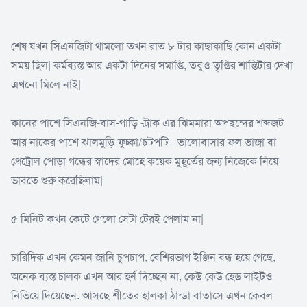
শেষ যখন সিএনজিটা থামলো তখন রাত ৮ টার কাছাকাছি কোন একটা
সময় ছিল| কর্মব্যস্ত আর একটা দিনের সমাপ্তি, তবুও তৃপ্তির শান্তিটার দেখা
এখনো মিলে নাই|
কানের পাশে সিএনজি-বাস-গাড়ি -ট্রাক এর ঝিমমারা অপছন্দের শব্দজট
আর নাকের পাশে ঝালমুড়ি-ফুচ্কা/চটপটি - ভালোবাসার ফল ভাজা বা
প্রেট্রোল পোড়া গন্ধের স্বাদের মোহে কয়েক মুহূর্তের জন্য নিজেকে নিয়ে
ভাবতে শুরু করেছিলাম|
৫ মিনিট কখন কেটে গেলো সেটা টেরই পেলাম না|
চারিদিক এখন কেমন জানি চুপচাপ, বেশিরভাগ ইঞ্জিন বন্ধ হয়ে গেছে,
অনেক ব্যস্ত চালক এখন আর হর্ন দিচ্ছেন না, কেউ কেউ হেড লাইটও
নিভিয়ে দিয়েছেন. আসছে শীতের হালকা ঠান্ডা বাতাসে এখন কেবল