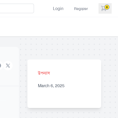
0
Login
Register
items in 
acebook
X brand
উপন্যাস
March 6, 2025