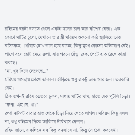
রহিমের ঘরটা বলতে গেলে একটা ছনের চাল আর বাঁশের বেড়া। এক
কোণে মাটির চুলো, যেখানে তার স্ত্রী মরিয়ম শুকনো কাঠ জ্বালিয়ে ভাত
বসিয়েছে। ধোঁয়ায় চোখ লাল হয়ে যাচ্ছে, কিন্তু মুখে কোনো অভিযোগ নেই।
পাশে বসে ছোট মেয়ে রুপা, যার পরনে ছেঁড়া ফ্রক, পেটে হাত রেখে কান্না
করছে।
"মা, খুব খিদে লেগেছে..."
মরিয়ম অসহায় চোখে তাকাল। হাঁড়িতে শুধু একটু ভাত আর জল। তরকারি
নেই।
ঠিক তখনই রহিম ভেতরে ঢুকল, মাথায় মাটির ঘাম, হাতে এক পুটলি চিড়া।
"রুপা, এই নে, খা।"
রুপা ঝটপট বাবার হাত থেকে চিড়া নিয়ে খেতে লাগল। মরিয়ম কিছু বলল
না, শুধু রহিমের দিকে তাকিয়ে দীর্ঘশ্বাস ফেলল।
রহিম জানে, একদিনে সব কিছু বদলাবে না, কিন্তু সে চেষ্টা করবেই।