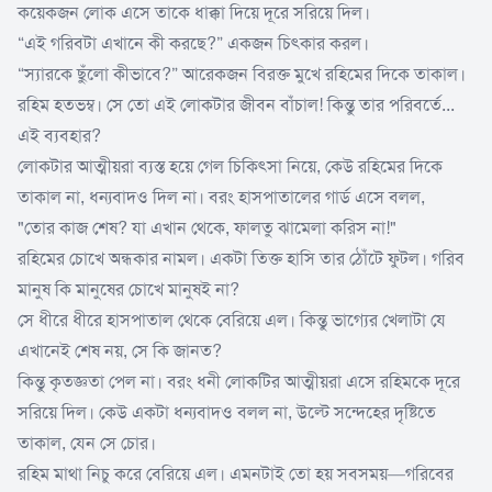
কয়েকজন লোক এসে তাকে ধাক্কা দিয়ে দূরে সরিয়ে দিল।
“এই গরিবটা এখানে কী করছে?” একজন চিৎকার করল।
“স্যারকে ছুঁলো কীভাবে?” আরেকজন বিরক্ত মুখে রহিমের দিকে তাকাল।
রহিম হতভম্ব। সে তো এই লোকটার জীবন বাঁচাল! কিন্তু তার পরিবর্তে...
এই ব্যবহার?
লোকটার আত্মীয়রা ব্যস্ত হয়ে গেল চিকিৎসা নিয়ে, কেউ রহিমের দিকে
তাকাল না, ধন্যবাদও দিল না। বরং হাসপাতালের গার্ড এসে বলল,
"তোর কাজ শেষ? যা এখান থেকে, ফালতু ঝামেলা করিস না!"
রহিমের চোখে অন্ধকার নামল। একটা তিক্ত হাসি তার ঠোঁটে ফুটল। গরিব
মানুষ কি মানুষের চোখে মানুষই না?
সে ধীরে ধীরে হাসপাতাল থেকে বেরিয়ে এল। কিন্তু ভাগ্যের খেলাটা যে
এখানেই শেষ নয়, সে কি জানত?
কিন্তু কৃতজ্ঞতা পেল না। বরং ধনী লোকটির আত্মীয়রা এসে রহিমকে দূরে
সরিয়ে দিল। কেউ একটা ধন্যবাদও বলল না, উল্টে সন্দেহের দৃষ্টিতে
তাকাল, যেন সে চোর।
রহিম মাথা নিচু করে বেরিয়ে এল। এমনটাই তো হয় সবসময়—গরিবের