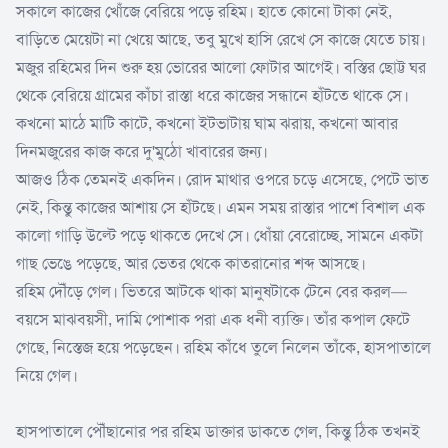
সকালে কাজের খোঁজে বেরিয়ে পড়ে রহিম। হাতে কোনো টাকা নেই,
বাড়িতে মেয়েটা না খেয়ে আছে, তবু মুখে হাসি রেখে সে কাজে যেতে চায়।
মজুর রহিমের দিন শুরু হয় ভোরের আলো ফোটার আগেই। বস্তির ছোট্ট ঘর
থেকে বেরিয়ে গ্রামের কাঁচা রাস্তা ধরে কাজের সন্ধানে হাঁটতে থাকে সে।
কখনো মাঠে মাটি কাটে, কখনো ইটভাটায় ঘাম ঝরায়, কখনো আবার
দিনমজুরের কাজ করে দু'মুঠো খাবারের জন্য।
আজও ঠিক তেমনই একদিন। রোদ মাথার ওপরে চড়ে এসেছে, পেটে ভাত
নেই, কিন্তু কাজের আশায় সে হাঁটছে। এমন সময় রাস্তার পাশে বিশাল এক
কালো গাড়ি উল্টে পড়ে থাকতে দেখে সে। ধোঁয়া বেরোচ্ছে, সামনে একটা
গাছ ভেঙে পড়েছে, আর ভেতর থেকে কাতরানোর শব্দ আসছে।
রহিম দৌঁড়ে গেল। ভিতরে আটকে থাকা মানুষটাকে টেনে বের করল—
বয়সে মাঝবয়সী, দামি পোশাক পরা এক ধনী ব্যক্তি। তাঁর কপাল ফেটে
গেছে, নিস্তেজ হয়ে পড়েছেন। রহিম কাঁধে তুলে নিলেন তাঁকে, হাসপাতালে
নিয়ে গেল।
হাসপাতালে পৌঁছানোর পর রহিম ডাক্তার ডাকতে গেল, কিন্তু ঠিক তখনই