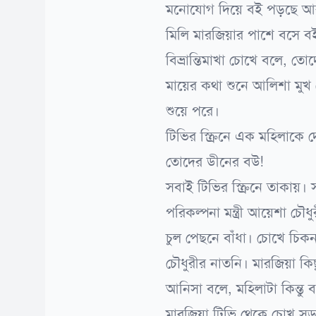
মনোযোগ দিয়ে বই পড়ছে আর
মিলি মারজিয়ার পাশে বসে বইয়
বিভ্রান্তিমাখা চোখে বলে, 
মায়ের কথা শুনে আলিশা মুখ
শুয়ে পরে।
টিভির স্ক্রিনে এক মহিলাকে
তোদের ডীনের বউ!
সবাই টিভির স্ক্রিনে তাকায়।
পরিকল্পনা মন্ত্রী আয়েশা চ
চুল পেছনে বাঁধা। চোখে চিকন 
চৌধুরীর নাতনি। মারজিয়া কি
আনিসা বলে, মহিলাটা কিন্তু ব
মারজিয়া টিভি থেকে চোখ সড়া