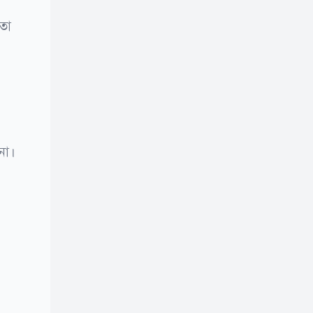
তো
না।