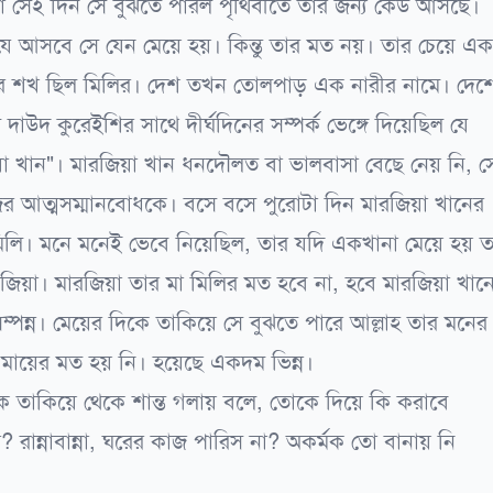
 সেই দিন সে বুঝতে পারল পৃথিবীতে তার জন্য কেউ আসছে।
 যে আসবে সে যেন মেয়ে হয়। কিন্তু তার মত নয়। তার চেয়ে এ
ড়ার শখ ছিল মিলির। দেশ তখন তোলপাড় এক নারীর নামে। দেশ
াউদ কুরেইশির সাথে দীর্ঘদিনের সম্পর্ক ভেঙ্গে দিয়েছিল যে
য়া খান"। মারজিয়া খান ধনদৌলত বা ভালবাসা বেছে নেয় নি, স
ের আত্মসম্মানবোধকে। বসে বসে পুরোটা দিন মারজিয়া খানের
লি। মনে মনেই ভেবে নিয়েছিল, তার যদি একখানা মেয়ে হয় 
জিয়া। মারজিয়া তার মা মিলির মত হবে না, হবে মারজিয়া খান
ম্পন্ন। মেয়ের দিকে তাকিয়ে সে বুঝতে পারে আল্লাহ তার মনের
মায়ের মত হয় নি। হয়েছে একদম ভিন্ন।
কে তাকিয়ে থেকে শান্ত গলায় বলে, তোকে দিয়ে কি করাবে
া? রান্নাবান্না, ঘরের কাজ পারিস না? অকর্মক তো বানায় নি