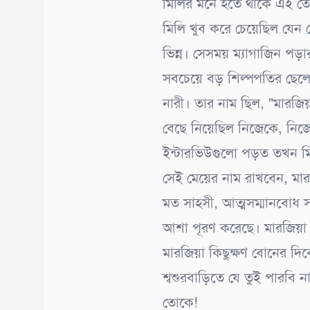
মিলির মনে হতে থাকে এই তো
মিলি খুব করে চেয়েছিল যেন
ভিন্ন। সেসময় ম্যাগাজিন প
সবচেয়ে বড় শিল্পপতির ছেলে দ
নারী। তার নাম ছিল, "মারজি
বেছে নিয়েছিল নিজেকে, নিজ
ইন্টারভিউগুলো পড়ত তখন মি
সেই মেয়ের নাম রাখবেন, মার
মত সাহসী, আত্মসম্মানবোধ স
আশা পূরণ করেছে। মারজিয়া 
মারজিয়া কিছুক্ষণ বোনের দি
শ্বশুরবাড়িতে যে তুই পারবি ন
তোকে!