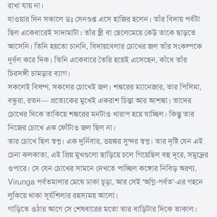
রাখা যায় না।
যাওয়ার দিন সকালে ডঃ সেনগুপ্ত এসে হাজির হলেন। তাঁর বিদায় পর্বটা
ছিল একেবারেই সাদামাটা। তাঁর স্ত্রী বা ছেলেমেয়ে কেউ তাকে ছাড়তে
আসেনি। তিনি হয়তো চাননি, বিদায়বেলার চোখের জল তাঁর সংকল্পকে
দুর্বল করে দিক। তিনি একেবারে তৈরি হয়েই এসেছেন, কাঁধে তাঁর
চিরসঙ্গী চামড়ার ব্যাগ।
সকলেই বিষণ্ণ, সকলের চোখেই জল। শঙ্করের ম্যানেজার, তার পিসিমা,
বন্ধুরা, রতন— প্রত্যেকের মুখেই একরাশ চিন্তা আর আশঙ্কা। তাদের
চোখের দিকে তাকিয়ে শঙ্করের মনটাও খারাপ হয়ে যাচ্ছিল। কিন্তু তার
নিজের চোখে এক ফোঁটাও জল ছিল না।
তার চোখে ছিল স্বপ্ন। এক দুর্নিবার, ভয়ঙ্কর সুন্দর স্বপ্ন। তার দৃষ্টি যেন এই
চেনা কলকাতা, এই প্রিয় মুখগুলো ছাড়িয়ে চলে গিয়েছিল বহু দূরে, সমুদ্রের
ওপারে। সে যেন চোখের সামনে দেখতে পাচ্ছিল কঙ্গোর নিবিড় অরণ্য,
Virunga পর্বতমালার মেঘে ঢাকা চূড়া, আর সেই 'অগ্নি-পর্বত'-এর গহনে
লুকিয়ে থাকা সূর্যশিলার রহস্যময় আলো।
গাড়িতে ওঠার আগে সে শেষবারের মতো তার বাড়িটার দিকে তাকাল।