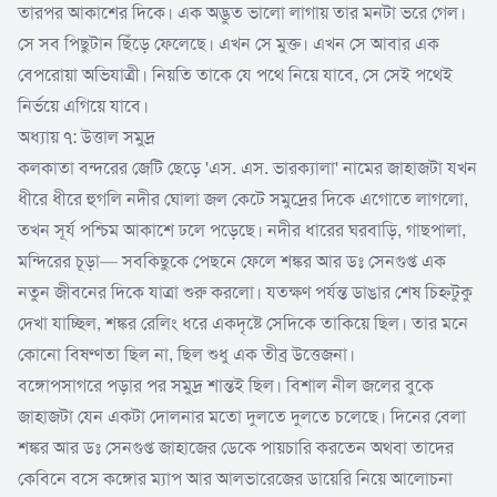
তারপর আকাশের দিকে। এক অদ্ভুত ভালো লাগায় তার মনটা ভরে গেল।
সে সব পিছুটান ছিঁড়ে ফেলেছে। এখন সে মুক্ত। এখন সে আবার এক
বেপরোয়া অভিযাত্রী। নিয়তি তাকে যে পথে নিয়ে যাবে, সে সেই পথেই
নির্ভয়ে এগিয়ে যাবে।
অধ্যায় ৭: উত্তাল সমুদ্র
কলকাতা বন্দরের জেটি ছেড়ে 'এস. এস. ভারক্যালা' নামের জাহাজটা যখন
ধীরে ধীরে হুগলি নদীর ঘোলা জল কেটে সমুদ্রের দিকে এগোতে লাগলো,
তখন সূর্য পশ্চিম আকাশে ঢলে পড়েছে। নদীর ধারের ঘরবাড়ি, গাছপালা,
মন্দিরের চূড়া— সবকিছুকে পেছনে ফেলে শঙ্কর আর ডঃ সেনগুপ্ত এক
নতুন জীবনের দিকে যাত্রা শুরু করলো। যতক্ষণ পর্যন্ত ডাঙার শেষ চিহ্নটুকু
দেখা যাচ্ছিল, শঙ্কর রেলিং ধরে একদৃষ্টে সেদিকে তাকিয়ে ছিল। তার মনে
কোনো বিষণ্ণতা ছিল না, ছিল শুধু এক তীব্র উত্তেজনা।
বঙ্গোপসাগরে পড়ার পর সমুদ্র শান্তই ছিল। বিশাল নীল জলের বুকে
জাহাজটা যেন একটা দোলনার মতো দুলতে দুলতে চলেছে। দিনের বেলা
শঙ্কর আর ডঃ সেনগুপ্ত জাহাজের ডেকে পায়চারি করতেন অথবা তাদের
কেবিনে বসে কঙ্গোর ম্যাপ আর আলভারেজের ডায়েরি নিয়ে আলোচনা