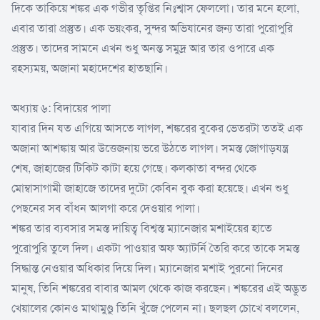
দিকে তাকিয়ে শঙ্কর এক গভীর তৃপ্তির নিঃশ্বাস ফেললো। তার মনে হলো,
এবার তারা প্রস্তুত। এক ভয়ংকর, সুন্দর অভিযানের জন্য তারা পুরোপুরি
প্রস্তুত। তাদের সামনে এখন শুধু অনন্ত সমুদ্র আর তার ওপারে এক
রহস্যময়, অজানা মহাদেশের হাতছানি।
অধ্যায় ৬: বিদায়ের পালা
যাবার দিন যত এগিয়ে আসতে লাগল, শঙ্করের বুকের ভেতরটা ততই এক
অজানা আশঙ্কায় আর উত্তেজনায় ভরে উঠতে লাগল। সমস্ত জোগাড়যন্ত্র
শেষ, জাহাজের টিকিট কাটা হয়ে গেছে। কলকাতা বন্দর থেকে
মোম্বাসাগামী জাহাজে তাদের দুটো কেবিন বুক করা হয়েছে। এখন শুধু
পেছনের সব বাঁধন আলগা করে দেওয়ার পালা।
শঙ্কর তার ব্যবসার সমস্ত দায়িত্ব বিশ্বস্ত ম্যানেজার মশাইয়ের হাতে
পুরোপুরি তুলে দিল। একটা পাওয়ার অফ অ্যাটর্নি তৈরি করে তাকে সমস্ত
সিদ্ধান্ত নেওয়ার অধিকার দিয়ে দিল। ম্যানেজার মশাই পুরনো দিনের
মানুষ, তিনি শঙ্করের বাবার আমল থেকে কাজ করছেন। শঙ্করের এই অদ্ভুত
খেয়ালের কোনও মাথামুণ্ডু তিনি খুঁজে পেলেন না। ছলছল চোখে বললেন,