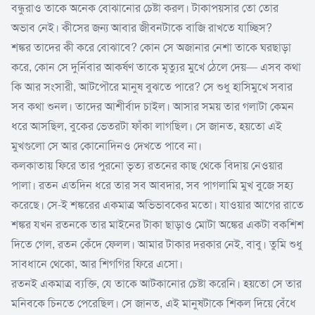
বন্ধুরাও তাকে অনেক বোঝানোর চেষ্টা করল। টাকাপয়সার তো তোর
অভাব নেই। কীসের জন্য আবার জীবনটাকে বাজি রাখতে যাচ্ছিস?
শঙ্কর তাদের কী করে বোঝাবে? কোন সে অজানার নেশা তাকে ঘরছাড়া
করে, কোন সে দুর্নিবার আকর্ষণ তাকে মৃত্যুর মুখে ঠেলে দেয়— এসব কথা
কি আর সংসারী, আটপৌরে মানুষ বুঝতে পারে? সে শুধু হাসিমুখে সবার
সব কথা শুনল। তাদের আশীর্বাদ চাইল। আসার সময় তার গলাটা কেমন
ধরে আসছিল, বুকের ভেতরটা ফাঁকা লাগছিল। সে জানত, হয়তো এই
মুখগুলো সে আর কোনোদিনও দেখতে পাবে না।
কলকাতায় ফিরে তার পুরনো ভৃত্য রতনের কাছ থেকে বিদায় নেওয়ার
পালা। রতন এতদিন ধরে তার সব আবদার, সব পাগলামি মুখ বুজে সহ্য
করেছে। সে-ই শঙ্করের একমাত্র অভিভাবকের মতো। যাওয়ার আগের রাতে
শঙ্কর যখন রতনকে তার মাইনের টাকা ছাড়াও মোটা অঙ্কের একটা বকশিশ
দিতে গেল, রতন কেঁদে ফেলল। আমার টাকার দরকার নেই, বাবু। তুমি শুধু
সাবধানে থেকো, আর শিগগির ফিরে এসো।
রতনই একমাত্র ব্যক্তি, যে তাকে আটকানোর চেষ্টা করেনি। হয়তো সে তার
মনিবকে চিনতে পেরেছিল। সে জানত, এই মানুষটাকে শিকল দিয়ে বেঁধে