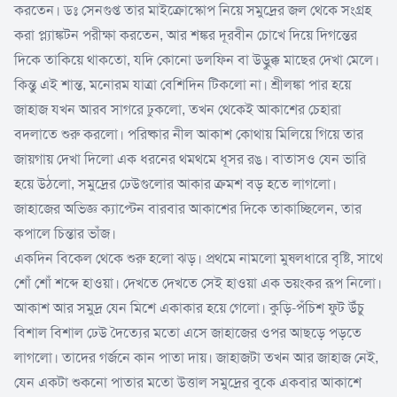
করতেন। ডঃ সেনগুপ্ত তার মাইক্রোস্কোপ নিয়ে সমুদ্রের জল থেকে সংগ্রহ
করা প্ল্যাঙ্কটন পরীক্ষা করতেন, আর শঙ্কর দূরবীন চোখে দিয়ে দিগন্তের
দিকে তাকিয়ে থাকতো, যদি কোনো ডলফিন বা উড়ুক্কু মাছের দেখা মেলে।
কিন্তু এই শান্ত, মনোরম যাত্রা বেশিদিন টিকলো না। শ্রীলঙ্কা পার হয়ে
জাহাজ যখন আরব সাগরে ঢুকলো, তখন থেকেই আকাশের চেহারা
বদলাতে শুরু করলো। পরিষ্কার নীল আকাশ কোথায় মিলিয়ে গিয়ে তার
জায়গায় দেখা দিলো এক ধরনের থমথমে ধূসর রঙ। বাতাসও যেন ভারি
হয়ে উঠলো, সমুদ্রের ঢেউগুলোর আকার ক্রমশ বড় হতে লাগলো।
জাহাজের অভিজ্ঞ ক্যাপ্টেন বারবার আকাশের দিকে তাকাচ্ছিলেন, তার
কপালে চিন্তার ভাঁজ।
একদিন বিকেল থেকে শুরু হলো ঝড়। প্রথমে নামলো মুষলধারে বৃষ্টি, সাথে
শোঁ শোঁ শব্দে হাওয়া। দেখতে দেখতে সেই হাওয়া এক ভয়ংকর রূপ নিলো।
আকাশ আর সমুদ্র যেন মিশে একাকার হয়ে গেলো। কুড়ি-পঁচিশ ফুট উঁচু
বিশাল বিশাল ঢেউ দৈত্যের মতো এসে জাহাজের ওপর আছড়ে পড়তে
লাগলো। তাদের গর্জনে কান পাতা দায়। জাহাজটা তখন আর জাহাজ নেই,
যেন একটা শুকনো পাতার মতো উত্তাল সমুদ্রের বুকে একবার আকাশে