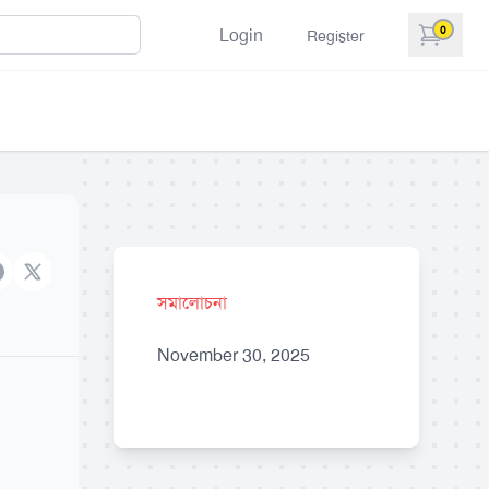
0
Login
Register
items in 
acebook
X brand
সমালোচনা
November 30, 2025