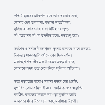
প্রতিটি হৃদয়ের চারিপাশ যবে ঘোর তমসায় ঘেরা,
তোমার প্রেম ভালবাসা, মুগ্ধকর আন্তরীকতা;
সৃজিল আলোর ফোঁয়ারা প্রতিটি হৃদয় জুড়ে,
আঁধারের সব আঁধার উপনীত হলো, নতজানু হয়ে।
সর্বশেষ ও সর্বশ্রেষ্ঠ মহাপুরুষ! তৃষিত হৃদয়ের আবে জমজম,
দিকভ্রান্ত মানবজাতি খোঁজে পেল দিক দর্শন।
একবিংশ শতাব্দীর এক উম্মতের মরুতৃষা আজ,
তোমাকে হৃদয় ভরে দেখে নিতে দুর্নিবার অভিলাষ।
সহস্র ষড়যন্ত্রের মাঝেও সহাস্য বদনে নেয় প্রস্তুতি,
সুপারিশ তোমার দিশারী হবে, এমনি কালের আকুতি।
বলহীন, কমজোর ঈমানে নয় গড়া মুসলিম জাতি,
অকাতরে সঁপে দিবে প্রান, আসুক বাঁধারা বিপ্লবী।