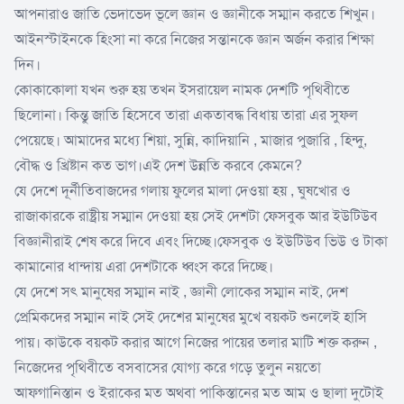
আপনারাও জাতি ভেদাভেদ ভূলে জ্ঞান ও জ্ঞানীকে সম্মান করতে শিখুন।
আইনস্টাইনকে হিংসা না করে নিজের সন্তানকে জ্ঞান অর্জন করার শিক্ষা
দিন।
কোকাকোলা যখন শুরু হয় তখন ইসরায়েল নামক দেশটি পৃথিবীতে
ছিলোনা। কিন্তু জাতি হিসেবে তারা একতাবদ্ধ বিধায় তারা এর সুফল
পেয়েছে। আমাদের মধ্যে শিয়া, সুন্নি, কাদিয়ানি , মাজার পুজারি , হিন্দু,
বৌদ্ধ ও খ্রিষ্টান কত ভাগ।এই দেশ উন্নতি করবে কেমনে?
যে দেশে দূর্নীতিবাজদের গলায় ফুলের মালা দেওয়া হয় , ঘুষখোর ও
রাজাকারকে রাষ্ট্রীয় সম্মান দেওয়া হয় সেই দেশটা ফেসবুক আর ইউটিউব
বিজ্ঞানীরাই শেষ করে দিবে এবং দিচ্ছে।ফেসবুক ও ইউটিউব ভিউ ও টাকা
কামানোর ধান্দায় এরা দেশটাকে ধ্বংস করে দিচ্ছে।
যে দেশে সৎ মানুষের সম্মান নাই , জ্ঞানী লোকের সম্মান নাই, দেশ
প্রেমিকদের সম্মান নাই সেই দেশের মানুষের মুখে বয়কট শুনলেই হাসি
পায়। কাউকে বয়কট করার আগে নিজের পায়ের তলার মাটি শক্ত করুন ,
নিজেদের পৃথিবীতে বসবাসের যোগ্য করে গড়ে তুলুন নয়তো
আফগানিস্তান ও ইরাকের মত অথবা পাকিস্তানের মত আম ও ছালা দুটোই