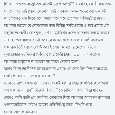
দিবেন।এতবড় আত্মা এখনো এই দেশে কম্পিউটার ব্যাবহারকারী লক্ষ লক্ষ
মানুষের হয় নাই।ডেল, লেনোবা যাই ব্যাবহার করুন ওদের কাছে আপনি
না চাইলেও খত দিতে হবে।সবার ঘরে ঘরে তো আর কম্পিউটার নাই!!
আপনার হাতের যে মোবাইলটা তার বিভিন্ন সফটওয়্যার ও হার্ডওয়্যার এই
ইহুদিদের তৈরী। ফেসবুক , গুগল , ইউটিউব এসব ব্যাবহার করতে করতে
যারা হাতের আঙ্গুল ব্যাথা করে ফেলছেন তারা বড়জোর নির্লজ্জের মত
ফেসবুক ভিউ পেতে পোস্ট করেই শেষ। আমাদের দেশের বিভিন্ন
বুলডোজার ইহুদিদের তৈরি। ওদের তৈরি Dell, GE , HP এগুলো
আপনারা ছাড়বেন না তাতো বহু আগে থেকেই জানা।
আরব বিশ্বে ইহুদীদের ম্যাকডোনাল্ড এর সংখ্যা কেন দিন দিন বাড়তেছে
সেই প্রশ্ন কখনো নিজেকে করছেন?
ম্যাকডোনাল্ড, কেএফসি এসব দেখলেই যাদের জিহ্বা লিকলিক করে তারা
শুধু ফেসবুকে বয়কট লিখেই জিহ্বা চাটতে চাটতে বাসায় ফিরে যাচ্ছেন
সেটাও আমি জানি।যে নোকিয়া মোবাইল দিয়ে আপনার মোবাইল ব্যাবহার
শুরু করেছিলেন সেটাও তাদের প্রতিনিধিত্ব করে। বিশ্ববিখ্যাত
মোটোরোলাও তাদের।