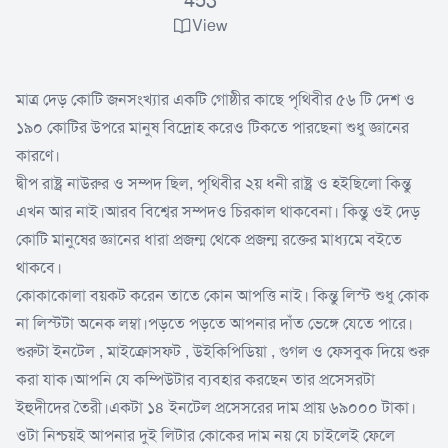
453
View
মাত্র দেড় কোটি জনসংখ্যার একটি গোষ্ঠীর কাছে পৃথিবীর ৫৬ টি দেশ ও
১৯০ কোটির উপরে মানুষ বিদ্রোহ করেও টিকতে পারছেনা শুধু জ্ঞানের
কারণে।
দ্বীপ রাষ্ট্র নাউরুর ও সম্পদ ছিল, পৃথিবীর ২য় ধনী রাষ্ট্র ও হইছিলো কিন্তু
এখন আর নাই।আরব বিশ্বের সম্পদও চিরকাল থাকবেনা। কিন্তু ওই দেড়
কোটি মানুষের জ্ঞানের ধারা প্রজন্ম থেকে প্রজন্ম রক্তের মাধ্যমে বইতে
থাকবে।
কোকাকোলা বয়কট করেন তাতে কোন আপত্তি নাই। কিন্তু লিস্ট শুধু কোক
না লিস্টটা অনেক লম্বা।পড়তে পড়তে আপনার দাঁত ভেঙ্গে যেতে পারে।
শুরুটা ইনটেল , মাইক্রোসফট , উইকিপিডিয়া , গুগল ও ফেসবুক দিয়ে শুরু
করা যাক।আপনি যে কম্পিউটার ব্যবহার করছেন তার প্রসেসরটা
ইহুদীদের তৈরী।একটা ১৪ ইনটেল প্রসেসরের দাম প্রায় ৬৯০০০ টাকা।
ওটা নিশ্চয়ই আপনার দুই লিটার কোকের দাম নয় যে চাইলেই ফেলে