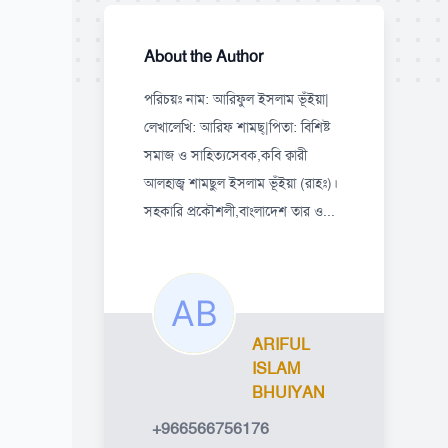
About the Author
পরিচয়ঃ নাম: আরিফুল ইসলাম ভূঁইয়া|
লেখালেখি: আরিফ শামছ্|পিতা: বিশিষ্ট
সমাজ ও সাহিত্যসেবক,কবি ক্বারী
আলহাজ্ব শামছুল ইসলাম ভূঁইয়া (রাহঃ)।
সহকারি প্রকৌশলী,বাংলাদেশ তার ও...
ARIFUL
ISLAM
BHUIYAN
+966566756176