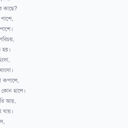
ার কাছে?
ন পাশে,
িপাশে।
পরিচয়,
 হয়।
িংসা,
ঘাংসা।
া কপালে,
নে কোন হালে।
রি আয়,
ে যায়।
সে,