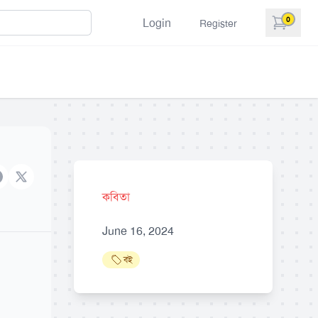
0
Login
Register
items in 
acebook
X brand
কবিতা
June 16, 2024
বই