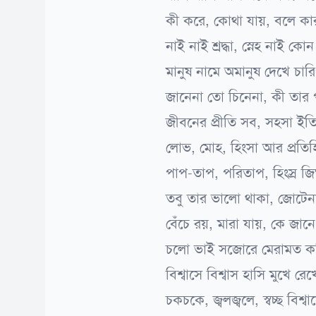
কী করে, কোথা যায়, বলে ক
নাই নাই শ্রদ্ধা, স্নেহ নাই কো
মানুষ নামে অমানুষ দেখে চার
জানেনা তো চিনেনা, কী তার 
জীবনের প্রীতি সব, সহসা ইতি
লোভ, মোহ, হিংসা আর প্রতিহ
পাপ-তাপ, পরিতাপ, হিংস্র জি
তবু তার ভালো থাকা, জোটেন
বেঁচে রয়, মারা যায়, কে জা
চলো ভাই সজোরে মেরামত ক
বিশ্বাসে বিশ্বাস হাসি মুখে রেখ
চকচকে, জ্বলজ্বলে, স্বচ্ছ বিশ্বা