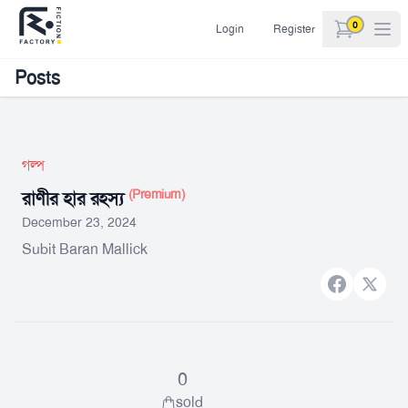
0
Login
Register
items in car
Posts
গল্প
(Premium)
রাণীর হার রহস্য
December 23, 2024
Subit Baran Mallick
Facebook
X bran
0
sold