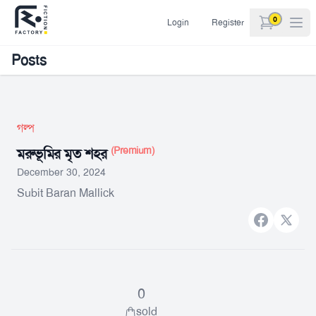
0
Login
Register
items in car
Posts
গল্প
(Premium)
মরুভূমির মৃত শহর
December 30, 2024
Subit Baran Mallick
Facebook
X bran
0
sold