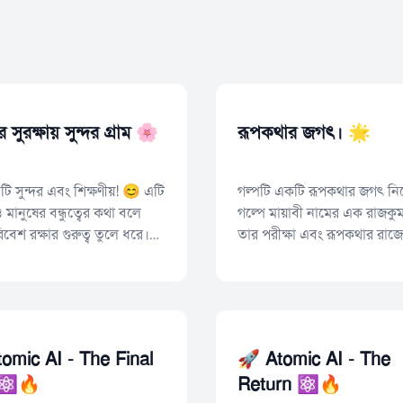
র সুরক্ষায় সুন্দর গ্রাম 🌸
রূপকথার জগৎ। 🌟
টি সুন্দর এবং শিক্ষণীয়! 😊 এটি
গল্পটি একটি রূপকথার জগৎ নি
ও মানুষের বন্ধুত্বের কথা বলে
গল্পে মায়াবী নামের এক রাজকুম
বেশ রক্ষার গুরুত্ব তুলে ধরে।
তার পরীক্ষা এবং রূপকথার রাজ্যে
— সব মিলিয়ে এটি...
omic AI - The Final
🚀 Atomic AI - The
⚛️🔥
Return ⚛️🔥