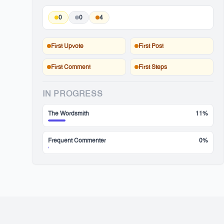
0
0
4
First Upvote
First Post
First Comment
First Steps
IN PROGRESS
The Wordsmith
11%
Frequent Commenter
0%