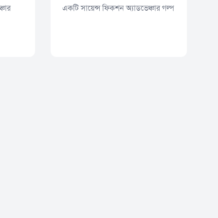
্চার
একটি সায়েন্স ফিকশন অ্যাডভেঞ্চার গল্প