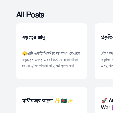
All Posts
বন্ধুত্বের জাদু
প্রকৃতি
😊এটি একটি শিক্ষণীয় রূপকথা, যেখানে
এই গল্প
বন্ধুত্বের গুরুত্ব এবং কিভাবে একা থাকা
প্রকৃতি 
থেকে মুক্তি পাওয়া যায়, তা তুলে ধরা
এবং পরি
হয়েছে।
🌟
স্বাধীনতার আলো ✨🇧🇩✨
🚀 At
War 