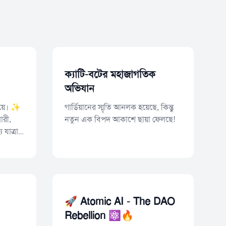
ক্যাটি-বটের মহাজাগতিক
অভিযান
য়ে। ✨
গার্ডিয়ানের স্মৃতি আনলক হয়েছে, কিন্তু
ারী,
নতুন এক বিপদ আকাশে ছায়া ফেলছে!
 যাত্রা
🚀 Atomic AI - The DAO
Rebellion ⚛️🔥