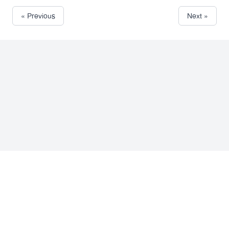
« Previous
Next »
Facebook
Instagram
© ফিকশন ফ্যাক্টরি একটি অনলাইন মার্কেটপ্লেস বা বিপননকেন্দ্র। এই মার্কেটপ্লেসটির সৃজনস্বত্ব
ফিকশন ফ্যাক্টরি সংরক্ষন করবে।
© ফিকশন ফ্যাক্টরির ব্যবহারকারিরা তাদের আইডিতে আপলোড করা প্রতিটি কনটেন্টের মেধাসত্ত্ব