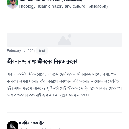
Theology, Islamic history and culture , philosophy
February 17, 2025
চিন্তা
জীবনানন্দ দাশ: জীবনের নিভৃত কুহক!
এক অভাবনীয় জীবনবোধের আনন্দে দেদীপ্যমান জীবনানন্দ দাশের কথা, গান,
কবিতা। আমরা যতবার তাঁর ভাবরসে অবগাহন করি ততবার আমোদে আন্দোলিত
হই। এমন মহত্তম আনন্দের সৃষ্টিকর্তা সেই জীবনানন্দে বুঁদ হয়ে থাকবার ঘোরলাগা
নেশার অবসান কখনোই হবে না। না মৃত্যুর আগে না পরে।
ফারদিন ফেরদৌস