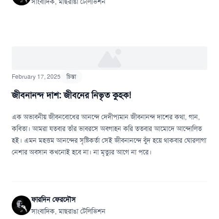
সাংবাদিক, মাছরাঙা টেলিভিশন
February 17, 2025
চিন্তা
জীবনানন্দ দাশ: জীবনের নিভৃত কুহক!
এক অভাবনীয় জীবনবোধের আনন্দে দেদীপ্যমান জীবনানন্দ দাশের কথা, গান,
কবিতা। আমরা যতবার তাঁর ভাবরসে অবগাহন করি ততবার আমোদে আন্দোলিত
হই। এমন মহত্তম আনন্দের সৃষ্টিকর্তা সেই জীবনানন্দে বুঁদ হয়ে থাকবার ঘোরলাগা
নেশার অবসান কখনোই হবে না। না মৃত্যুর আগে না পরে।
ফারদিন ফেরদৌস
সাংবাদিক, মাছরাঙা টেলিভিশন