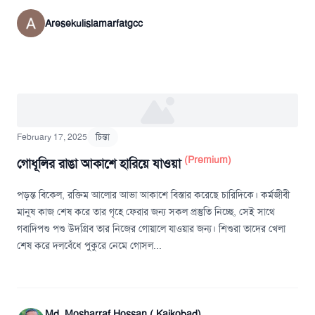
Aresekulislamarfatgcc
February 17, 2025
চিন্তা
(Premium)
গোধূলির রাঙা আকাশে হারিয়ে যাওয়া
পড়ন্ত বিকেল, রক্তিম আলোর আভা আকাশে বিস্তার করেছে চারিদিকে। কর্মজীবী
মানুষ কাজ শেষ করে তার গৃহে ফেরার জন্য সকল প্রস্তুতি নিচ্ছে, সেই সাথে
গবাদিপশু পশু উদগ্রিব তার নিজের গোয়ালে যাওয়ার জন্য। শিশুরা তাদের খেলা
শেষ করে দলবেঁধে পুকুরে নেমে গোসল...
Md. Mosharraf Hossan ( Kaikobad)