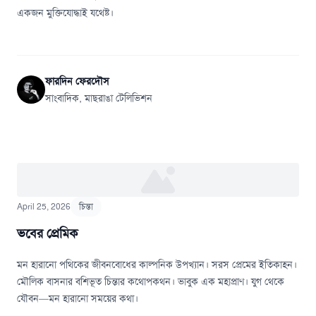
একজন মুক্তিযোদ্ধাই যথেষ্ট।
ফারদিন ফেরদৌস
সাংবাদিক, মাছরাঙা টেলিভিশন
April 25, 2026
চিন্তা
ভবের প্রেমিক
মন হারানো পথিকের জীবনবোধের কাল্পনিক উপখ্যান। সরস প্রেমের ইতিকাহন।
মৌলিক বাসনার বশিভূত চিন্তার কথোপকথন। ভাবুক এক মহাপ্রাণ। যুগ থেকে
যৌবন—মন হারানো সময়ের কথা।