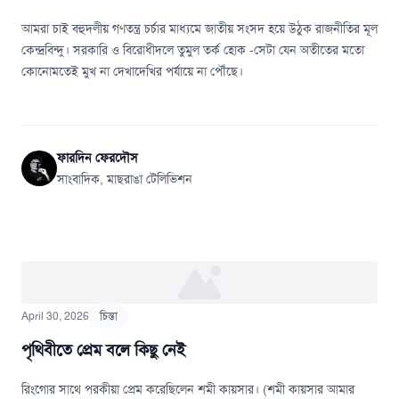
আমরা চাই বহুদলীয় গণতন্ত্র চর্চার মাধ্যমে জাতীয় সংসদ হয়ে উঠুক রাজনীতির মূল
কেন্দ্রবিন্দু। সরকারি ও বিরোধীদলে তুমুল তর্ক হোক -সেটা যেন অতীতের মতো
কোনোমতেই মুখ না দেখাদেখির পর্যায়ে না পৌঁছে।
ফারদিন ফেরদৌস
সাংবাদিক, মাছরাঙা টেলিভিশন
April 30, 2026
চিন্তা
পৃথিবীতে প্রেম বলে কিছু নেই
রিংগোর সাথে পরকীয়া প্রেম করেছিলেন শমী কায়সার। (শমী কায়সার আমার