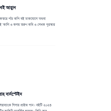
বই আহ্বান
 দফতরে পাঁচ কপি বই ডাকযোগে অথবা
 ‘কালি ও কলম তরুণ কবি ও লেখক পুরস্কার
াহ বার্নস্টেইন
োশিয়াব্যাংক গিলার প্রাইজ পান। বইটি ২০২৩