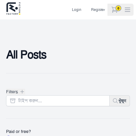
0
Login
Register
items in car
All Posts
Filters
Filters
খুঁজুন
Paid or free?