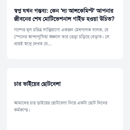
স্বপ্ন যখন গন্তব্য: কেন 'দ্য আলকেমিস্ট' আপনার
জীবনের শেষ মোটিভেশনাল গাইড হওয়া উচিত?
গল্পের মূল চরিত্র সান্তিয়াগো একজন মেষপালক বালক, যে
স্পেনের আন্দালুসিয়া অঞ্চলে তার ভেড়া চড়িয়ে বেড়াত। সে
প্রায়ই স্বপ্নে দেখত যে...
চার ভাইয়ের ছোটবেলা
আমাদের চার ভাইয়ের ছোটবেলা নিয়ে একটা ছোট দিনের
কর্মকান্ড।