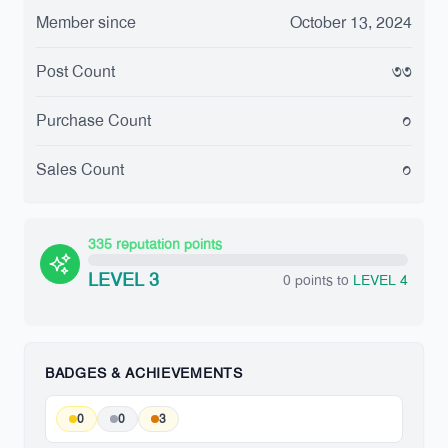
Member since
October 13, 2024
Post Count
৩৩
Purchase Count
০
Sales Count
০
335 reputation points
LEVEL 3
0 points to
LEVEL 4
BADGES & ACHIEVEMENTS
0
0
3