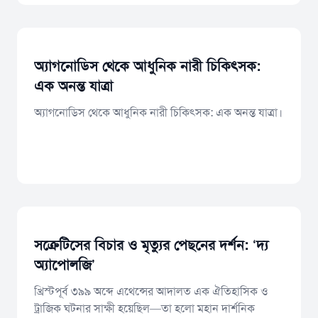
অ্যাগনোডিস থেকে আধুনিক নারী চিকিৎসক:
এক অনন্ত যাত্রা
অ্যাগনোডিস থেকে আধুনিক নারী চিকিৎসক: এক অনন্ত যাত্রা।
সক্রেটিসের বিচার ও মৃত্যুর পেছনের দর্শন: ‘দ্য
অ্যাপোলজি’
​খ্রিস্টপূর্ব ৩৯৯ অব্দে এথেন্সের আদালত এক ঐতিহাসিক ও
ট্রাজিক ঘটনার সাক্ষী হয়েছিল—তা হলো মহান দার্শনিক