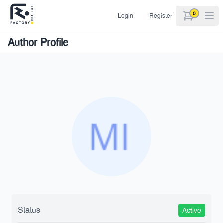
0
Login
Register
items in car
Author Profile
Status
Active